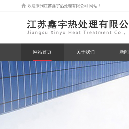
欢迎来到
江苏鑫宇热处理有限公司 网站
！
网站首页
关于我们
新闻